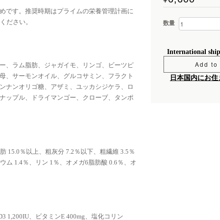
めです。推奨時期はプライムの栄養管理計画に
えください。
数量
International shi
Add to 
ー、ラム脂肪、ジャガイモ、リンゴ、ビーツピ
母、サーモンオイル、グルコサミン、フラクト
日本国内にお住
ンナンオリゴ糖、アザミ、ユッカシジケラ、ロ
ナップル、ドライマンゴー、クローブ、タンポ
 15.0％以上、粗灰分 7.2％以下、粗繊維 3.5％
ウム 1.4％、リン 1％、オメガ6脂肪酸 0.6％、オ
D3 1,200IU、ビタミンE 400mg、塩化コリン