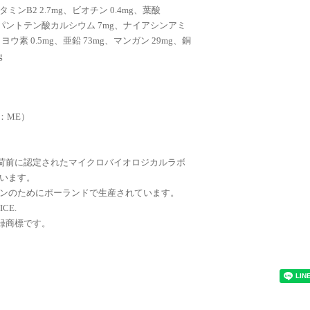
ビタミンB2 2.7mg、ビオチン 0.4mg、葉酸
g、D-パントテン酸カルシウム 7mg、ナイアシンアミ
g、ヨウ素 0.5mg、亜鉛 73mg、マンガン 29mg、銅
g
ー：ME）
出荷前に認定されたマイクロバイオロジカルラボ
います。
ンのためにポーランドで生産されています。
ICE.
登録商標です。