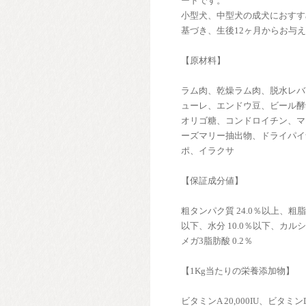
ードです。
小型犬、中型犬の成犬におすす
基づき、生後12ヶ月からお与
【原材料】
ラム肉、乾燥ラム肉、脱水レバ
ューレ、エンドウ豆、ビール酵
オリゴ糖、コンドロイチン、マ
ーズマリー抽出物、ドライパイ
ポ、イラクサ
【保証成分値】
粗タンパク質 24.0％以上、粗脂肪
以下、水分 10.0％以下、カルシ
メガ3脂肪酸 0.2％
【1Kg当たりの栄養添加物】
ビタミンA 20,000IU、ビタミン