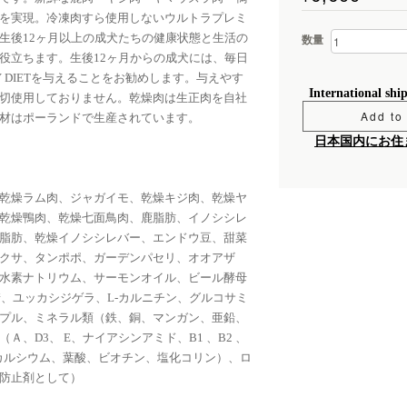
を実現。冷凍肉すら使用しないウルトラプレミ
生後12ヶ月以上の成犬たちの健康状態と生活の
数量
役立ちます。生後12ヶ月からの成犬には、毎日
AILY DIETを与えることをお勧めします。与えやす
International shi
切使用しておりません。乾燥肉は生正肉を自社
Add to 
材はポーランドで生産されています。
日本国内にお住
乾燥ラム肉、ジャガイモ、乾燥キジ肉、乾燥ヤ
乾燥鴨肉、乾燥七面鳥肉、鹿脂肪、イノシシレ
脂肪、乾燥イノシシレバー、エンドウ豆、甜菜
クサ、タンポポ、ガーデンパセリ、オオアザ
水素ナトリウム、サーモンオイル、ビール酵母
糖、ユッカシジゲラ、L-カルニチン、グルコサミ
プル、ミネラル類（鉄、銅、マンガン、亜鉛、
、D3、 E、ナイアシンアミド、B1 、B2 、
テン酸カルシウム、葉酸、ビオチン、塩化コリン）、ロ
防止剤として）