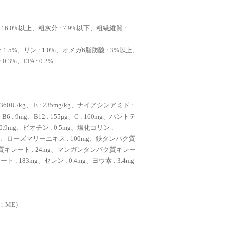
 16.0%以上、粗灰分 : 7.9%以下、粗繊維質 :
1.5%、リン : 1.0%、オメガ6脂肪酸 : 3%以上、
.3%、EPA : 0.2%
 1360IU/kg、 E : 235mg/kg、ナイアシンアミド :
g、B6 : 9mg、B12 : 155μg、C : 160mg、パントテ
0.9mg、ビオチン : 0.5mg、塩化コリン :
0mg、ローズマリーエキス : 100mg、鉄タンパク質
ク質キレート : 24mg、マンガンタンパク質キレー
: 183mg、セレン : 0.4mg、ヨウ素 : 3.4mg
ー：ME）