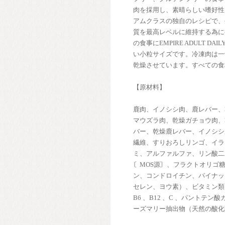
肉を採用し、素晴らしい嗜好性
アムクラスの独自のレシピで、
質を最高レベルに維持する為に
の食事にEMPIRE ADULT D
い小粒サイズです。冷凍肉は一
乾燥させています。すべての食
【原材料】
鹿肉、イノシシ肉、鹿レバー、
マウズラ肉、乾燥ガチョウ肉、
バー、乾燥鹿レバー、イノシシ
繊維、すりおろしリンゴ、イラ
ミ、アルファルファ、リン酸二
〘MOS源〙、フラクトオリゴ
ン、コンドロイチン、パイナッ
セレン、ヨウ素）、ビタミン類（Ａ
B6 、B12 、C 、パント
ーズマリー抽出物（天然の酸化