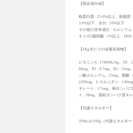
【保証成分値】
粗蛋白質 : 25.0%以上、粗脂質 :
3.0%以下、水分 : 10%以下
その他の含有成分 : カルシウム : 
オメガ3脂肪酸 : 1%以上、DHA : 0
【1Kg当たりの栄養添加物】
ビタミンA : 17800IU/kg、D3 :
68mg、B1 : 6.7mg、B2 : 12m
ン酸カルシウム : 25mg、葉酸 : 
2200mg、L-カルニチン : 14
キレート : 171mg、銅タンパ
ト : 39mg、亜鉛タンパク質キレート 
【代謝エネルギー】
359kcal/100g（代謝エネルギ