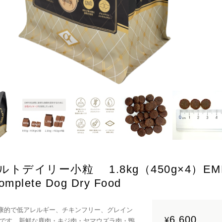
トデイリー小粒 1.8kg（450g×4）EMP
mplete Dog Dry Food
健康的で低アレルギー、チキンフリー、グレイン
6,600
¥
です。新鮮な鹿肉・キジ肉・ヤマウズラ肉・鴨